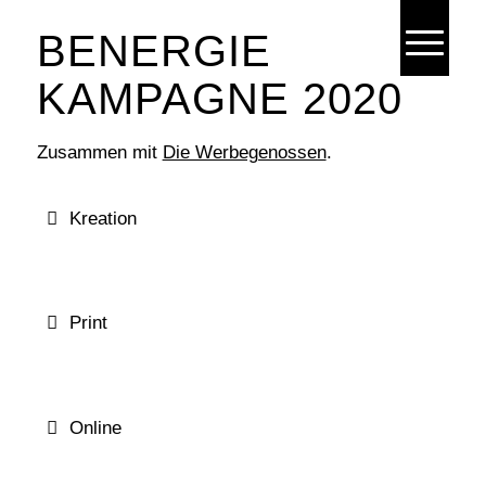
BENERGIE
KAMPAGNE 2020
Zusammen mit
Die Werbegenossen
.
Kreation
Entwicklung von Kampagnen-Ideen.
Ausarbeitung des Key-Visuals.
Print
Erstellung von Print-Plakaten, Anzeigen und
Traffic-Boards.
Online
Gestaltung und Programmierung der