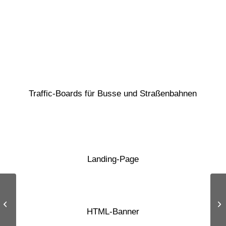
Kampagnen-Landingpage.
Erstellung von HTML-Bannern.
Traffic-Boards für Busse und Straßenbahnen
Landing-Page
CSD Kampagne 2019
Ko
HTML-Banner